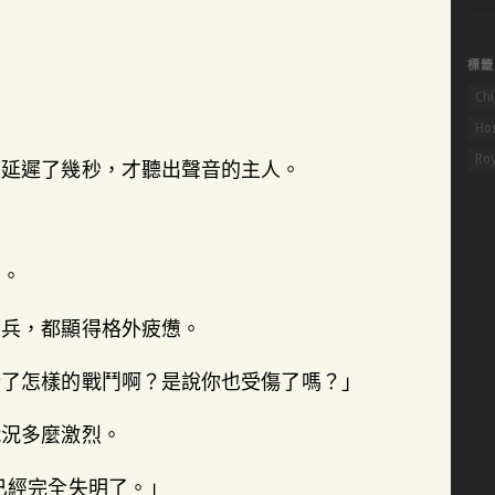
關
鍵
標籤
字:
Chi
Hos
Ro
整延遲了幾秒，才聽出聲音的主人。
內。
方兵，都顯得格外疲憊。
行了怎樣的戰鬥啊？是說你也受傷了嗎？」
戰況多麼激烈。
已經完全失明了。」