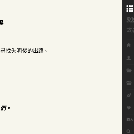
52
e
故
Me
地尋找失明後的出路。
。
人們。
輸入
搜
尋