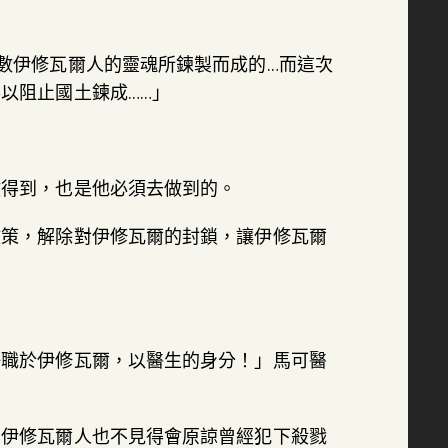
數伊修瓦爾人的靈魂所鍊製而成的…而這次
以阻止國土鍊成……」
做得到，也是他必須去做到的。
政策，解除對伊修瓦爾的封鎖，讓伊修瓦爾
任職於伊修瓦爾，以醫生的身分！」馬可醫
，伊修瓦爾人也不見得會原諒曾經犯下殺戮