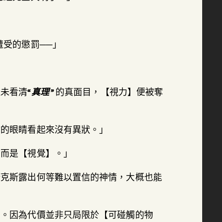
遭受的懲罰──」
還未看清
“真理 ”
的真面目，【視力】便被奪
你的眼睛看起來沒有異狀。」
，而是【視覺】。」
諾克斯露出何等難以置信的神情，大概也能
的。因為代價並非只局限於【可碰觸的物