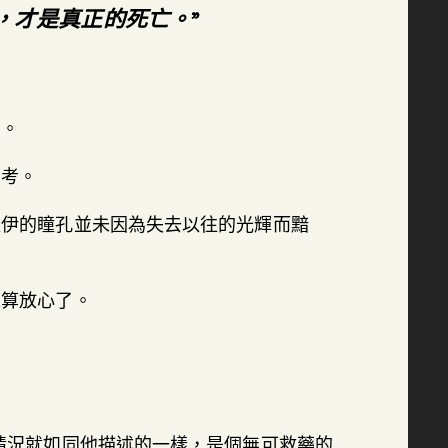
，才是真正的死亡。”
口。
思考。
羅伊的瞳孔並未因為失去以往的光輝而黯
總算放心了。
情況就如同他描述的一樣，是個無可救藥的