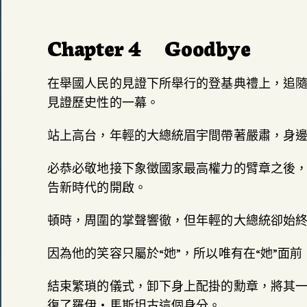
Chapter 4 Goodbye
在舉國人民的見證下所舉行的登基典禮上，追
見證歷史性的一幕。
站上高台，年輕的大總統眉宇間帶著嚴肅，身邊
必恭必敬地接下象徵國家最高權力的臂章之後
告新時代的開啟。
頓時，周圍的掌聲響徹，但年輕的大總統卻始
因為他的笑容只屬於“她”，所以唯有在“她”面
結束繁瑣的儀式，卸下身上配掛的勳章，將其
復了羅伊‧馬斯坦古這個身分。