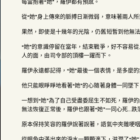
每當抱著“她”，羅伊都有預感。
從“她”身上傳來的脈搏日漸微弱，意味著兩人
果然，即使是十幾年的光陰，仍舊短暫到他無法
“她”的意識停留在當年，結束戰爭，好不容易
人的面，由司令部的頂樓一躍而下。
羅伊永遠都記得，“她”最後一個表情，是多麼的
他只能眼睜睜地看著“她”的心隨著身體一同墜下
一想到“她”為了自己受盡委屈生不如死，羅伊的
無法恢復正常後，羅伊也跟著“她”一同心死…跌
原本保持笑容的羅伊說著說著，語氣中夾雜哽
從眼角中滿出來的淚水一顆顆滴下，滋潤了“她”