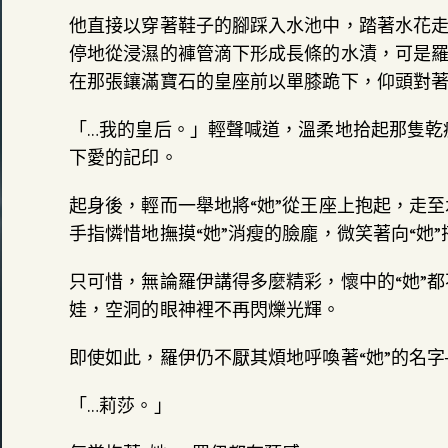
他直接以穿著鞋子的腳踩入水池中，踏著水花
停地從浸濕的褲管滴下形成長條的水漬，可是
在那張鑲滿寶石的皇座前以單膝跪下，仰頭對著
「…我的皇后。」輕聲喊道，溫柔地拾起那隻乾
下愛的記印。
起身後，輕而一舉地將“她”從王座上抱起，走至
手指憐惜地撫摸“她”消瘦的臉龐，微笑著向“她”
只可惜，無論羅伊講得多麼精彩，懷中的“她”
娃，空洞的眼神裡不再閃爍光輝。
即使如此，羅伊仍不厭其煩地呼喚著“她”的名字
「…莉莎。」