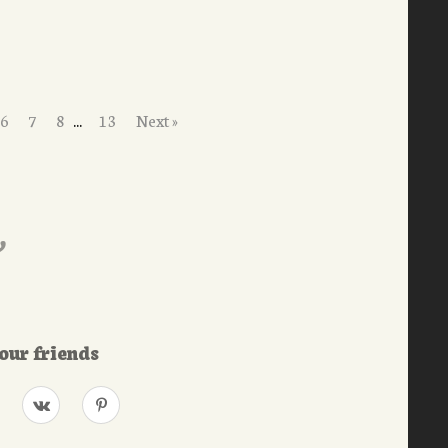
6
7
8
...
13
Next »
our friends