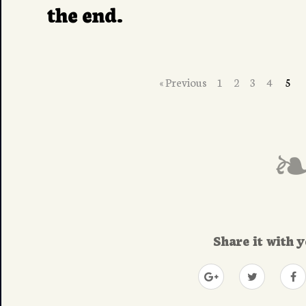
the end.
« Previous
1
2
3
4
5
Share it with y