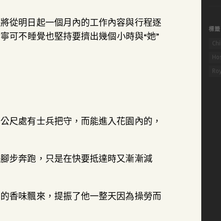
關
經將從明日起一個月內的工作內容與行程逐
鍵
標籤
字:
寧可不睡覺也堅持要擠出幾個小時與“她”
Chi
Hos
Ro
十公尺處有士兵把守，而能進入花園內的，
快腳步奔跑，只是在快要抵達時又漸漸減
鼻的香味飄來，提振了他一整天因為操勞而