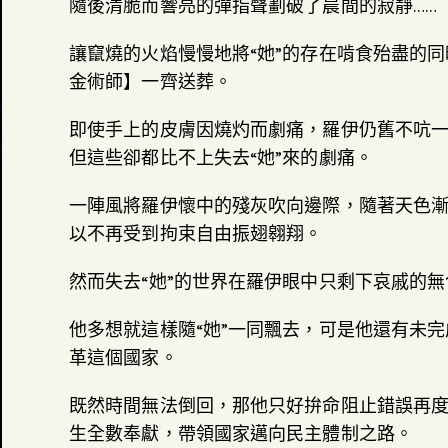
隨後清脆而響亮的彈指聲劃破了晨間的寂靜……
讓竄燒的火焰慢慢地將“她”的存在啃食殆盡的
金術師】一齊送葬。
即使手上的皮膚因燒灼而劇痛，羅伊仍舊不吭一
但這些卻都比不上失去“她”來的劇痛。
一陣風將羅伊懷中的殘灰吹向邊際，隨著天色漸
以不再受到拘束自由振翅翱翔。
然而失去“她”的世界在羅伊眼中只剩下哀戚的無
他多想就這樣隨“她”一同飄去，可是他還有未完
革這個國家。
既然時間無法倒回，那他只好拚命阻止錯誤再
生全數奉獻，帶領國家邁向民主體制之路。