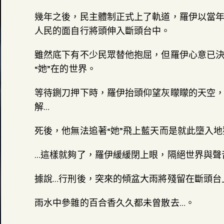
幾年之後，民主體制正式上了軌道，羅伊以當
人民的面自行將頭伸入斷頭台中。
雖然底下有不少民眾替他抱屈，但羅伊心意已
“她”在的世界。
等待鍘刀押下時，羅伊抬頭仰望灰矇矇的天空，
解…
死後，他無法追著“她”飛上藍天而是就此墮入
…這樣就夠了，羅伊緩緩閉上眼，隔絕世界與聲
據說…行刑後，突來的傾盆大雨將殘留在斷頭台
雨水中參雜的百合香久久都未曾散去…。