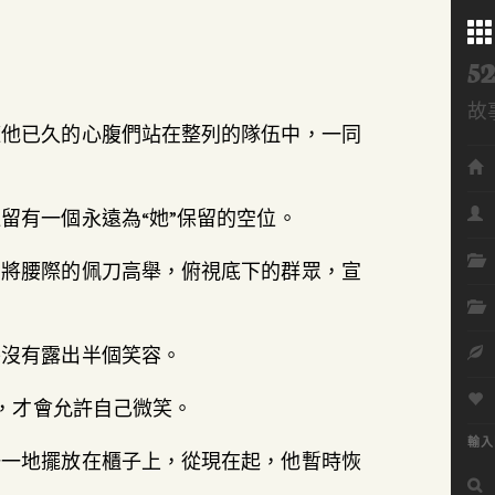
52
故
隨他已久的心腹們站在整列的隊伍中，一同
Me
留有一個永遠為“她”保留的空位。
，將腰際的佩刀高舉，俯視底下的群眾，宣
終沒有露出半個笑容。
前，才會允許自己微笑。
輸入
一一地擺放在櫃子上，從現在起，他暫時恢
搜
尋