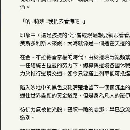
命。
「吶…莉莎…我們去看海吧…」
印象中，還是孩提的“她”曾經說過想要親眼看
美斯多利斯人來說，大海就像是一個遠在天邊
在金‧布拉德雷掌權的時代，由於邊境戰亂頻
一任總統古拉曼的努力下，總算與邊境各國休
力於推行邊境交通，如今只要搭上列車便可抵
陷入沙地中的黑色皮靴清楚地留下一個個沉重
通往世界盡頭的黃金道路，但是身為凡人的羅
彷彿力氣被抽光般，雙膝一跪的霎那，早已淚流
道別。