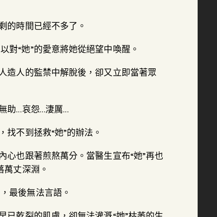
所剩的時間已經不多了。
以對“她”的愛意將她從絕望中喚醒。
從人造人的監禁中解脫後，卻又立即當著眾
無助…哀怨…淒厲…
，找不到拯救“她”的辦法。
內心也跟著煎熬萬分。當醫生宣布“她”再也
落萬丈深淵。
咽，最後無法言語。
早已乾裂的肌膚，卻無法灌溉“她”枯萎的生