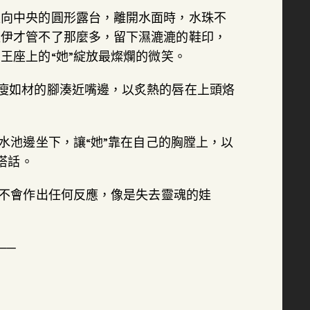
走向中央的圓形露台，離開水面時，水珠不
羅伊才管不了那麼多，留下濕漉漉的鞋印，
王座上的“她”綻放最燦爛的微笑。
瘦如材的腳湊近嘴邊，以炙熱的唇在上頭烙
水池邊坐下，讓“她”靠在自己的胸膛上，以
搭話。
都不會作出任何反應，像是失去靈魂的娃
──