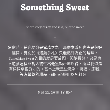
Something Sweet
—
Short story of roy and risa, but too sweet.
—
焦慮時，補充糖分是當務之急，那麼本系列也許是個好
選擇。有別於《焰鷹手札》只能點到為止的曖昧，
Something Sweet的目的就是要放閃，閃瞎最好。只是也
不能就這樣無視人物性格毫無顧忌地恩愛，所以我還是
有偷偷拿捏分寸的。基本上就是些激吻、擁摟、床戰…
等沒營養的甜品，請小心服用以免蛀牙。
5 月 22, 2018
BY
雛~*