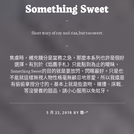
Something Sweet
—
Short story of roy and risa, but too sweet.
—
焦慮時，補充糖分是當務之急，那麼本系列也許是個好
選擇。有別於《焰鷹手札》只能點到為止的曖昧，
Something Sweet的目的就是要放閃，閃瞎最好。只是也
不能就這樣無視人物性格毫無顧忌地恩愛，所以我還是
有偷偷拿捏分寸的。基本上就是些激吻、擁摟、床戰…
等沒營養的甜品，請小心服用以免蛀牙。
5 月 22, 2018
BY
雛~*