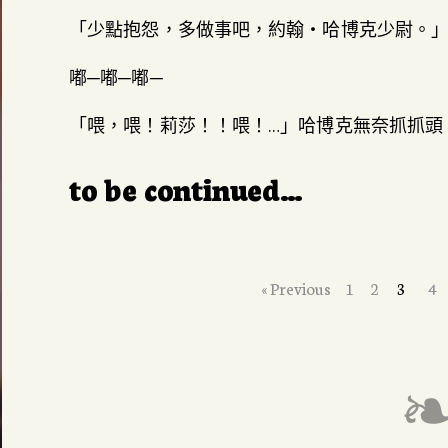
「少點抱怨，多做事吧，約翰‧哈博克少尉。
嘟─嘟─嘟─
「喂，喂！莉莎！！喂！…」哈博克無奈抓抓頭
to be continued…
« Previous
1
2
3
4