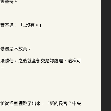
依舊堅持。
」
實答道：「…沒有。」
克愛還是不放棄。
無法勝任，之後就全部交給妳處理，這樣可
愛。
連忙從浴室裡跑了出來，「新的長官？中央