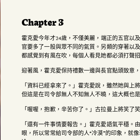
Chapter 3
霍克愛今年才24歲，不僅美麗，端正的五官以
官要多了一股與眾不同的氣質。另類的穿著以
都感覺到有風在吹，每個人看見她都必須打聲
迎著風，霍克愛保持禮數一邊與長官點頭致意
「資料已經拿來了。」霍克愛說，雖然她與上
但這是在司令部無人不知無人不曉，這大概也
「喔喔，抱歉，辛苦你了。」古拉曼上將笑了
「還有一件事情要報告。」霍克愛語氣平穩。
眼，所以常常給司令部的人“冷漠”的印象，就