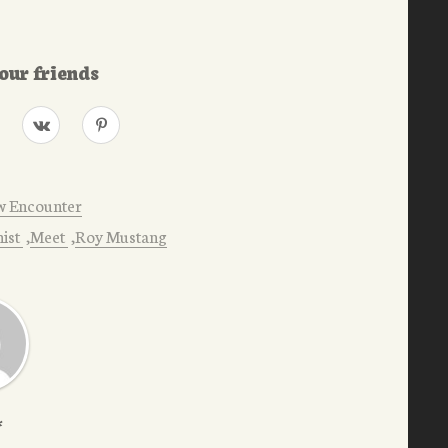
our friends
w Encounter
ist
Meet
Roy Mustang
*