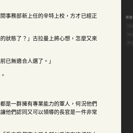
關
鍵
檢閱事務部新上任的辛特上校，方才已經正
標籤
字:
Chi
Hos
理的狀態了？」古拉曼上將心想，怎麼又來
Ro
目前已無適合人選了。」
數。
卻都是一群擁有專業能力的軍人，何況他們
以讓他們認同又可以領導的長官是一件非常