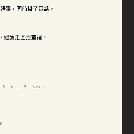
」語畢，同時掛了電話。
，繼續走回浴室裡。
5
6
...
9
Next »