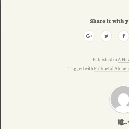
Share it with y
Published in
A Ne
Tagged with
Fullmetal Alchem
雛~