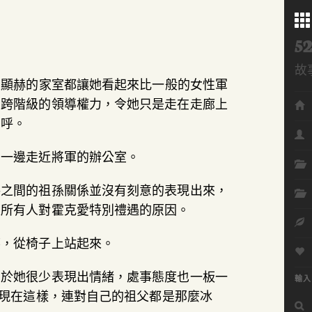
52
故
及顯赫的家室都讓她看起來比一般的女性軍
Me
及跨階級的領導權力，令她只是走在走廊上
招呼。
，一邊走近將軍的辦公室。
將之間的祖孫關係並沒有刻意的表現出來，
是所有人對霍克愛特別禮遇的原因。
笑，從椅子上站起來。
由於她很少表現出情緒，處事態度也一板一
輸入
像現在這樣，連對自己的祖父都是那麼冰
搜
尋