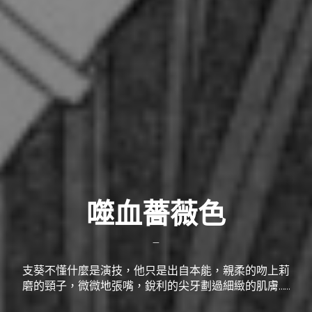
噬血薔薇色
—
支葵不懂什麼是演技，他只是出自本能，親柔的吻上莉
磨的頸子，微微地張嘴，銳利的尖牙劃過細緻的肌膚……