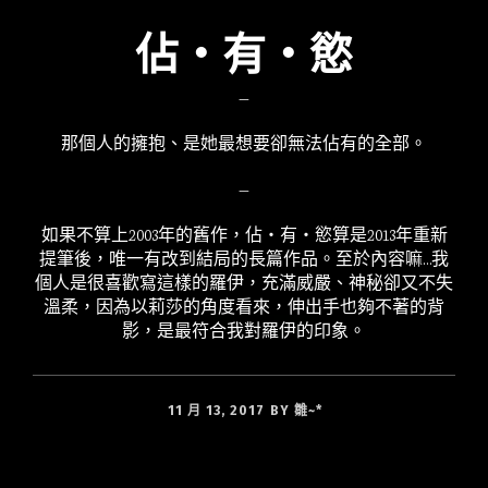
佔‧有‧慾
—
那個人的擁抱、是她最想要卻無法佔有的全部。
—
如果不算上2003年的舊作，佔‧有‧慾算是2013年重新
提筆後，唯一有改到結局的長篇作品。至於內容嘛…我
個人是很喜歡寫這樣的羅伊，充滿威嚴、神秘卻又不失
溫柔，因為以莉莎的角度看來，伸出手也夠不著的背
影，是最符合我對羅伊的印象。
11 月 13, 2017
BY
雛~*