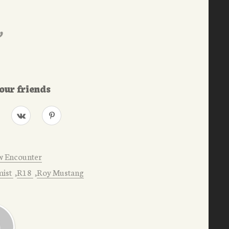
our friends
w Encounter
mist
R18
Roy Mustang