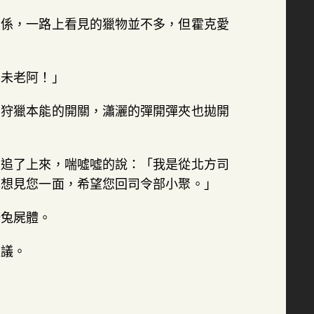
關係，一路上看見的獵物並不多，但霍克愛
。
刀未老阿！」
愛狩獵本能的開關，瀟灑的彈開彈夾也拋開
且追了上來，喘噓噓的說：「我是從北方司
都想見您一面，希望您回司令部小聚。」
野兔屍體。
提議。
。