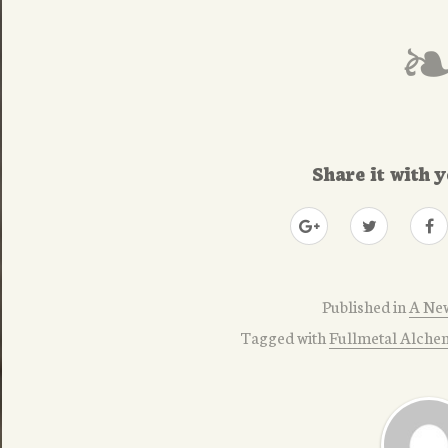
Share it with y
Published in
A Ne
Tagged with
Fullmetal Alche