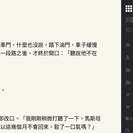
52
故
Me
上車門，什麼也沒說，踏下油門，車子緩慢
的一段路之後，才終於開口：「聽說他不在
遍。
立即改口。「我剛剛稍微打聽了一下，馬斯坦
輸入
所以這幾個月不會回來。鬆了一口氣嗎？」
搜
尋