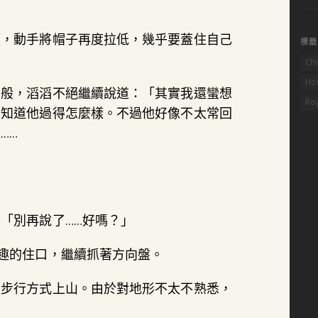
關
鍵
煩，動手將帽子再度拉低，幾乎要蓋住自己
標籤
字:
Chi
Hos
探般，滔滔不絕繼續說道：「其實我還蠻想
Ro
想知道他過得怎麼樣。不過他好像不太常回
……
「別再說了……好嗎？」
趣的住口，繼續抓著方向盤。
以步行方式上山。由於對地形不太不熟悉，
。