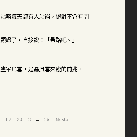
且站哨每天都有人站崗，絕對不會有問
不顧慮了，直接說：「帶路吧。」
始壟罩烏雲，是暴風雪來臨的前兆。
19
20
21
...
25
Next »