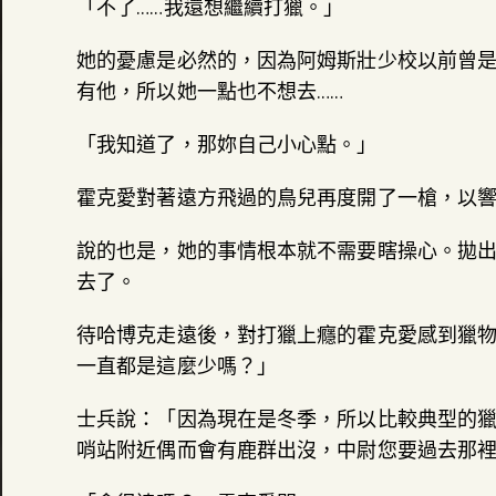
「不了……我還想繼續打獵。」
她的憂慮是必然的，因為阿姆斯壯少校以前曾
有他，所以她一點也不想去……
「我知道了，那妳自己小心點。」
霍克愛對著遠方飛過的鳥兒再度開了一槍，以
說的也是，她的事情根本就不需要瞎操心。拋出
去了。
待哈博克走遠後，對打獵上癮的霍克愛感到獵
一直都是這麼少嗎？」
士兵說：「因為現在是冬季，所以比較典型的
哨站附近偶而會有鹿群出沒，中尉您要過去那