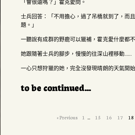
「會很遠嗎？」霍克愛問。
士兵回答：「不用擔心，過了吊橋就到了，而
題。」
一聽說有成群的野鹿可以獵補，霍克愛什麼都
她跟隨著士兵的腳步，慢慢的往深山裡移動……
一心只想狩獵的她，完全沒發現晴朗的天氣開
to be continued…
« Previous
1
...
15
16
17
18