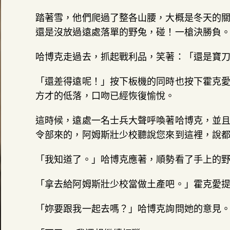
踏著雪，他們爬過了整各山腰，大概是冬天的
還是沒放過遠處落單的野兔，碰！一槍決勝負
哈博克走過去，抓起戰利品，笑著：「還是寶
「還差得遠呢！」按下板機的同時也按下霍克
方才的低落，口吻已經恢復愉悅。
這時候，遠處一名士兵大聲呼喚著哈博克，並
令部來的，阿姆斯壯少校聽說您來到這裡，說
「我知道了。」哈博克應著，順勢看了手上的
「拿去給阿姆斯壯少校當做土產吧。」霍克愛
「妳要跟我一起去嗎？」哈博克詢問她的意見