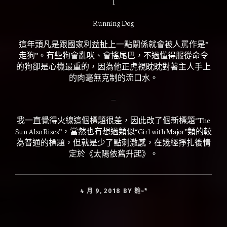
I
Running Dog
這年頭凡是跟國家利益扯上一點關係就會被人罵作是”
走狗”。有些狗會亂吠、會搖尾巴，不過懂得服從命令
的狗卻是心機最重的，因為他正虎視眈眈對著主人手上
的肉毫無克制的流口水。
—
我一直覺得火線這個標題很差，因此改了個新標題“The
Sun Also Rises”，當然也有想過類似“Girl with Major”類的較
為普通的標題，但就是少了點刺激感，在幾經掙扎後情
定於《太陽依舊升起》。
4 月 9, 2018
BY
雛~*