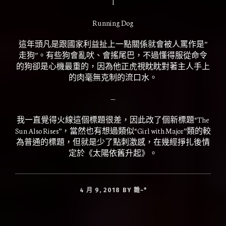
I
Running Dog
這年頭凡是跟國家利益扯上一點關係就會被人罵作是”
走狗”。有些狗會亂吠、會搖尾巴，不過懂得服從命令
的狗卻是心機最重的，因為他正虎視眈眈對著主人手上
的肉毫無克制的流口水。
—
我一直覺得火線這個標題很差，因此改了個新標題“The
Sun Also Rises”，當然也有想過類似“Girl with Major”類的較
為普通的標題，但就是少了點刺激感，在幾經掙扎後情
定於《太陽依舊升起》。
4 月 9, 2018
BY
雛~*